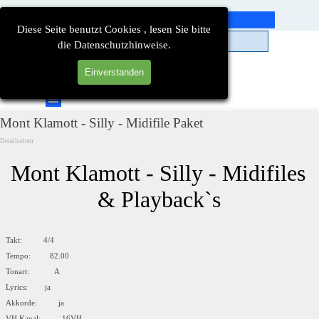
Direkt zum Seiteninhalt
Diese Seite benutzt Cookies , lesen Sie bitte
die Datenschutzhinweise.
Einverstanden
Suchen
Menü überspringen
Mont Klamott - Silly - Midifile Paket
Detailseiten
Mont Klamott - Silly - Midifiles 
& Playback`s
Takt: 4/4
Tempo: 82.00
Tonart: A
Lyrics: ja
Akkorde: ja
VH Kanal: 16VH