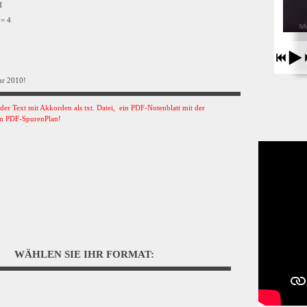
VH
 = 4
hr 2010!
s der Text mit Akkorden als txt. Datei, ein PDF-Notenblatt mit der
n PDF-SpurenPlan!
WÄHLEN SIE IHR FORMAT: