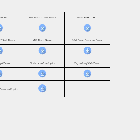
emo XG
Midi Demo XG mit Drums
Midi Demo TYROS
OS mit Drums
Midi Demo Genos
Midi Demo Genos mit Drums
mp3 Demo
Playback mp3 mit Lyrics
Playback mp3 Mit Drums
Drums und Lyrics