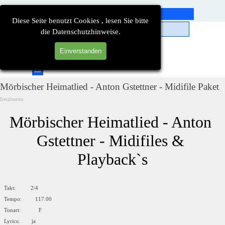
Direkt zum Seiteninhalt
Diese Seite benutzt Cookies , lesen Sie bitte
die Datenschutzhinweise.
Einverstanden
Suchen
Menü überspringen
Mörbischer Heimatlied - Anton Gstettner - Midifile Paket
Detailseiten
Mörbischer Heimatlied - Anton 
Gstettner - Midifiles & 
Playback`s
Takt: 2/4
Tempo: 117.00
Tonart: F
Lyrics: ja