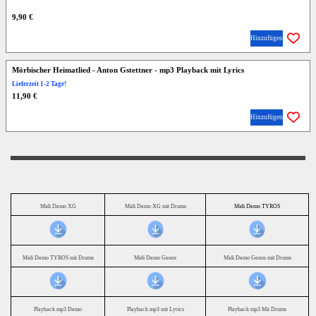
9,90 €
Hinzufügen
Mörbischer Heimatlied - Anton Gstettner - mp3 Playback mit Lyrics
Lieferzeit 1-2 Tage!
11,90 €
Hinzufügen
Midi Demo XG
Midi Demo XG mit Drums
Midi Demo TYROS
Midi Demo TYROS mit Drums
Midi Demo Genos
Midi Demo Genos mit Drums
Playback mp3 Demo
Playback mp3 mit Lyrics
Playback mp3 Mit Drums