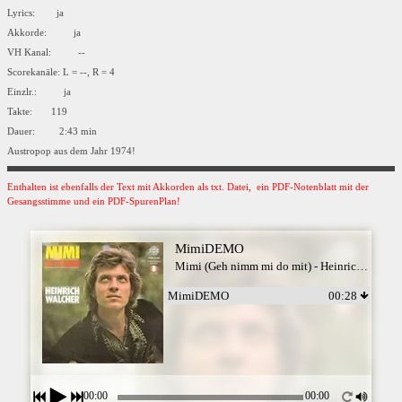
Lyrics: ja
Akkorde: ja
VH Kanal: --
Scorekanäle: L = --, R = 4
Einzlr.: ja
Takte: 119
Dauer: 2:43 min
Austropop aus dem Jahr 1974!
Enthalten ist ebenfalls der Text mit Akkorden als txt. Datei, ein PDF-Notenblatt mit der
Gesangsstimme und ein PDF-SpurenPlan!
MimiDEMO
Mimi (Geh nimm mi do mit) - Heinrich Walcher
MimiDEMO
00:28
00:00
00:00