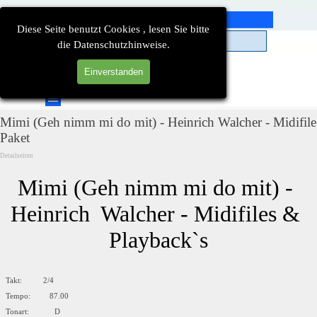
Direkt zum Seiteninhalt
Diese Seite benutzt Cookies , lesen Sie bitte
die Datenschutzhinweise.
Einverstanden
Suchen
Menü überspringen
Mimi (Geh nimm mi do mit) - Heinrich Walcher - Midifile
Paket
Detailseiten
Mimi (Geh nimm mi do mit) - 
Heinrich  Walcher - Midifiles & 
Playback`s
Takt: 2/4
Tempo: 87.00
Tonart: D