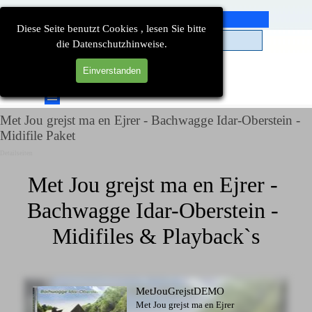
Direkt zum Seiteninhalt
Diese Seite benutzt Cookies , lesen Sie bitte
die Datenschutzhinweise.
Einverstanden
Suchen
Menü überspringen
Met Jou grejst ma en Ejrer - Bachwagge Idar-Oberstein -
Midifile Paket
Detailseiten
Met Jou grejst ma en Ejrer - 
Bachwagge Idar-Oberstein - 
Midifiles & Playback`s
MetJouGrejstDEMO
Met Jou grejst ma en Ejrer