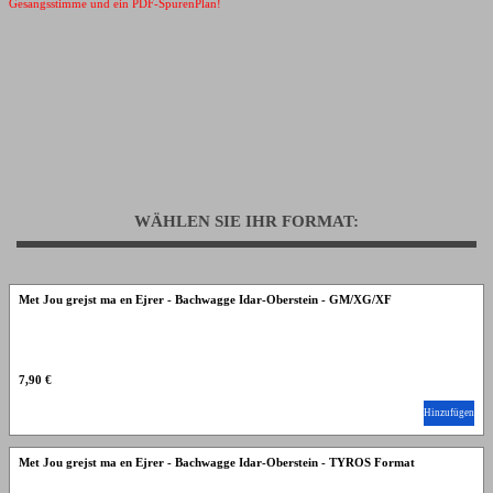
Gesangsstimme und ein PDF-SpurenPlan!
WÄHLEN SIE IHR FORMAT:
Met Jou grejst ma en Ejrer - Bachwagge Idar-Oberstein - GM/XG/XF
7,90 €
Hinzufügen
Met Jou grejst ma en Ejrer - Bachwagge Idar-Oberstein - TYROS Format