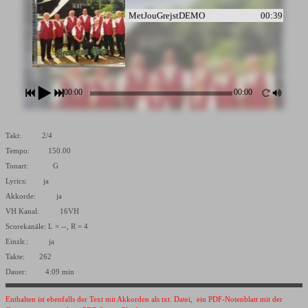
MetJouGrejstDEMO
00:39
00:00
00:00
Takt: 2/4
Tempo: 150.00
Tonart: G
Lyrics: ja
Akkorde: ja
VH Kanal: 16VH
Scorekanäle: L = --, R = 4
Einzlr.: ja
Takte: 262
Dauer: 4:09 min
Enthalten ist ebenfalls der Text mit Akkorden als txt. Datei, ein PDF-Notenblatt mit der