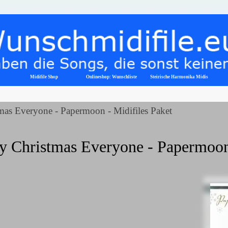
Menü überspringen
Midifile Shop
Onlineshop: Wunschliste
▼
Steirische Harmonika Midis
mas Everyone - Papermoon - Midifiles Paket
y Christmas Everyone - Papermoon 