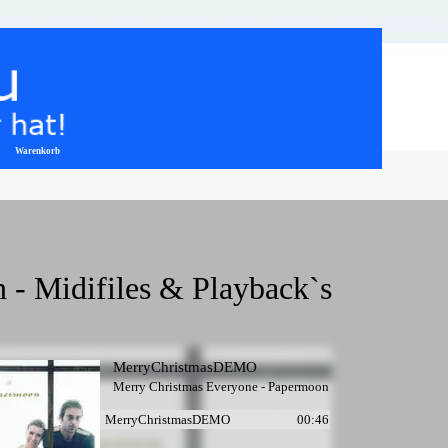
Warenkorb
▼
- Midifiles & Playback`s
MerryChristmasDEMO
Merry Christmas Everyone - Papermoon
MerryChristmasDEMO
00:46