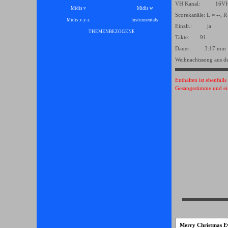
VH Kanal: 16
Midis v
Midis w
Scorekanäle: L = --, R
Midis x-y-z
Instrumentals
▼
Einzlr.: ja
THEMENBEZOGENE
▼
Takte: 91
Dauer: 3:17 min
Weihnachtssong aus d
Enthalten ist ebenfall
Gesangsstimme und ei
Merry Christmas E