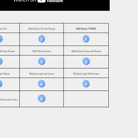
emo XG
Midi Demo XG mit Drums
Midi Demo TYROS
OS mit Drums
Midi Demo Genos
Midi Demo Genos mit Drums
mp3 Demo
Playback mp3 mit Lyrics
Playback mp3 Mit Drums
Drums und Lyrics