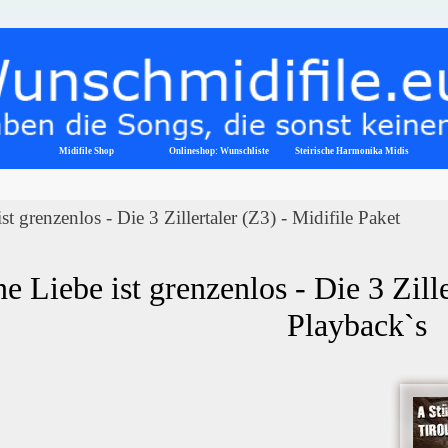
Menü überspringen
Midifile Shop
Onlineshop: Wunschliste
▼
Steirische Harmonika Midis
t grenzenlos - Die 3 Zillertaler (Z3) - Midifile Paket
e Liebe ist grenzenlos - Die 3 Zille
Playback`s