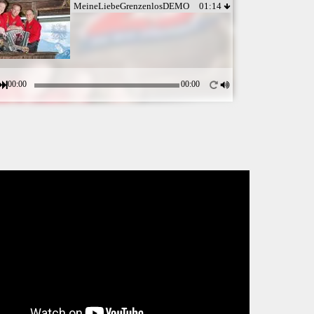
MeineLiebeGrenzenlosDEMO
01:14
00:00
00:00