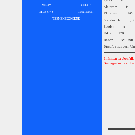
Lyrics: ja
Midis v
Midis w
Akkorde: ja
Midis x-y-z
Instrumentals
▼
VH Kanal: 16
THEMENBEZOGENE
▼
Scorekanäle: L = --, R
Einzlr.: ja
Takte: 120
Dauer: 3:49 min
Discofox aus dem Jah
Enthalten ist ebenfall
Gesangsstimme und ei