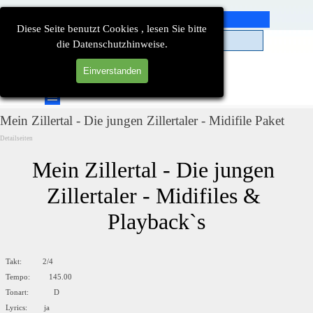
Direkt zum Seiteninhalt
Diese Seite benutzt Cookies , lesen Sie bitte
die Datenschutzhinweise.
Einverstanden
Suchen
Menü überspringen
Mein Zillertal - Die jungen Zillertaler - Midifile Paket
Detailseiten
Mein Zillertal - Die jungen 
Zillertaler - Midifiles & 
Playback`s
Takt: 2/4
Tempo: 145.00
Tonart: D
Lyrics: ja