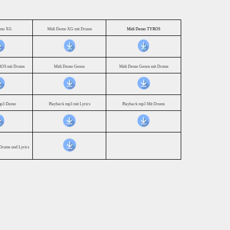
emo XG
Midi Demo XG mit Drums
Midi Demo TYROS
OS mit Drums
Midi Demo Genos
Midi Demo Genos mit Drums
mp3 Demo
Playback mp3 mit Lyrics
Playback mp3 Mit Drums
Drums und Lyrics