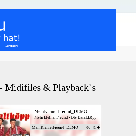
Warenkorb
▼
- Midifiles & Playback`s
MeinKleinerFreund_DEMO
Mein kleiner Freund - Die Basaltköpp
MeinKleinerFreund_DEMO
00:41