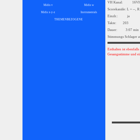
VH Kanal: 16
Midis v
Midis w
Scorekanäle: L = --, R
Midis x-y-z
Instrumentals
▼
Einzlr.: ja
THEMENBEZOGENE
▼
Takte: 203
Dauer: 3:07 min
Stimmungs Schlager a
Enthalten ist ebenfall
Gesangsstimme und ei