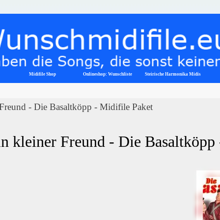
Menü überspringen
Midifile Shop
Onlineshop: Wunschliste
▼
Steirische Harmonika Midis
Freund - Die Basaltköpp - Midifile Paket
n kleiner Freund - Die Basaltköpp 