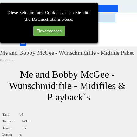
Direkt zum Seiteninhalt
Diese Seite benutzt Cookies , lesen Sie bitte
die Datenschutzhinweise.
Einverstanden
Suchen
Menü überspringen
Me and Bobby McGee - Wunschmidifile - Midifile Paket
Detailseiten
Me and Bobby McGee - 
Wunschmidifile - Midifiles & 
Playback`s
Takt: 4/4
Tempo: 149.00
Tonart: G
Lyrics: ja