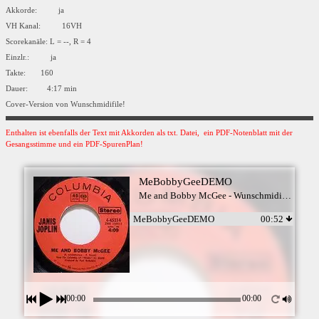
Akkorde: ja
VH Kanal: 16VH
Scorekanäle: L = --, R = 4
Einzlr.: ja
Takte: 160
Dauer: 4:17 min
Cover-Version von Wunschmidifile!
Enthalten ist ebenfalls der Text mit Akkorden als txt. Datei, ein PDF-Notenblatt mit der
Gesangsstimme und ein PDF-SpurenPlan!
MeBobbyGeeDEMO
Me and Bobby McGee - Wunschmidifile
MeBobbyGeeDEMO
00:52
00:00
00:00