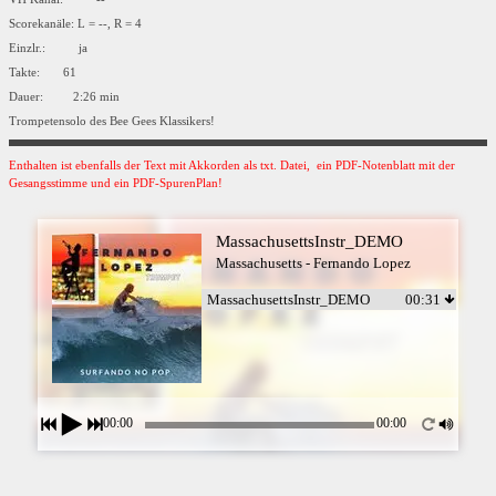
Scorekanäle: L = --, R = 4
Einzlr.: ja
Takte: 61
Dauer: 2:26 min
Trompetensolo des Bee Gees Klassikers!
Enthalten ist ebenfalls der Text mit Akkorden als txt. Datei, ein PDF-Notenblatt mit der
Gesangsstimme und ein PDF-SpurenPlan!
MassachusettsInstr_DEMO
Massachusetts - Fernando Lopez
MassachusettsInstr_DEMO
00:31
00:00
00:00