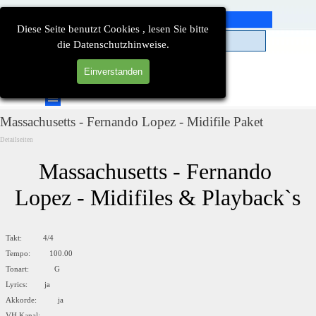
Direkt zum Seiteninhalt
Diese Seite benutzt Cookies , lesen Sie bitte
die Datenschutzhinweise.
Einverstanden
Suchen
Menü überspringen
Massachusetts - Fernando Lopez - Midifile Paket
Detailseiten
Massachusetts - Fernando 
Lopez - Midifiles & Playback`s
Takt: 4/4
Tempo: 100.00
Tonart: G
Lyrics: ja
Akkorde: ja
VH Kanal: --