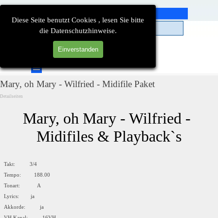
Direkt zum Seiteninhalt
Diese Seite benutzt Cookies , lesen Sie bitte
die Datenschutzhinweise.
Einverstanden
Suchen
Menü überspringen
Mary, oh Mary - Wilfried - Midifile Paket
Detailseiten
Mary, oh Mary - Wilfried - 
Midifiles & Playback`s
Takt: 3/4
Tempo: 188.00
Tonart: A
Lyrics: ja
Akkorde: ja
VH Kanal: 16VH