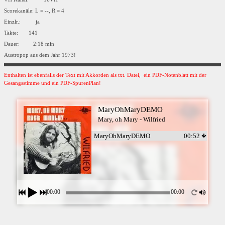
Scorekanäle: L = --, R = 4
Einzlr.: ja
Takte: 141
Dauer: 2:18 min
Austropop aus dem Jahr 1973!
Enthalten ist ebenfalls der Text mit Akkorden als txt. Datei, ein PDF-Notenblatt mit der
Gesangsstimme und ein PDF-SpurenPlan!
MaryOhMaryDEMO
Mary, oh Mary - Wilfried
MaryOhMaryDEMO
00:52
00:00
00:00