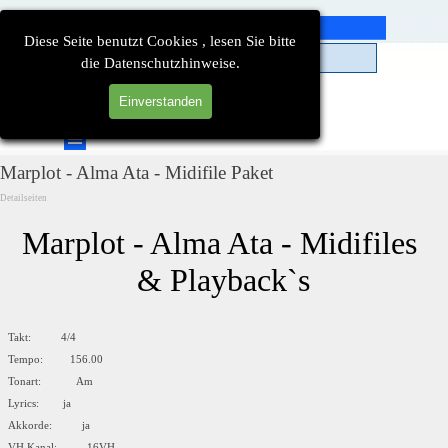
Direkt zum Seiteninhalt
Diese Seite benutzt Cookies , lesen Sie bitte
die Datenschutzhinweise.
Einverstanden
Suchen
Menü überspringen
Marplot - Alma Ata - Midifile Paket
Detailseiten
Marplot - Alma Ata - Midifiles 
& Playback`s
Takt: 4/4
Tempo: 156.00
Tonart: Am
Lyrics: ja
Akkorde: ja
VH Kanal: 16VH