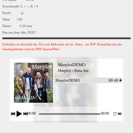
Scorekanäle: L = --, R = 4
Einzlr.: ja
Takte: 130
Dauer: 3:20 min
Pop aus dem Jahr 2020!
Enthalten ist ebenfalls der Text mit Akkorden als txt. Datei, ein PDF-Notenblatt mit der
Gesangsstimme und ein PDF-SpurenPlan!
MarplotDEMO
Marplot - Alma Ata
MarplotDEMO
00:40
00:00
00:00