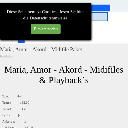
Direkt zum Seiteninhalt
Diese Seite benutzt Cookies , lesen Sie bitte
die Datenschutzhinweise.
Einverstanden
Suchen
Menü überspringen
Maria, Amor - Akord - Midifile Paket
Detailseiten
Maria, Amor - Akord - Midifiles 
& Playback`s
Takt: 4/4
Tempo: 132.00
Tonart: Cm
Lyrics: ja
Akkorde: ja
VH Kanal: 16VH