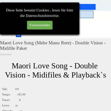
Direkt zum Seiteninhalt
Diese Seite benutzt Cookies , lesen Sie bitte
die Datenschutzhinweise.
Einverstanden
Suchen
Menü überspringen
Maori Love Song (Mehe Manu Rere) - Double Vision -
Midifile Paket
Detailseiten
Maori Love Song - Double 
Vision - Midifiles & Playback`s
Takt: 4/4
Tempo: 102.00
Tonart: A
Lyrics: ja
Akkorde: ja