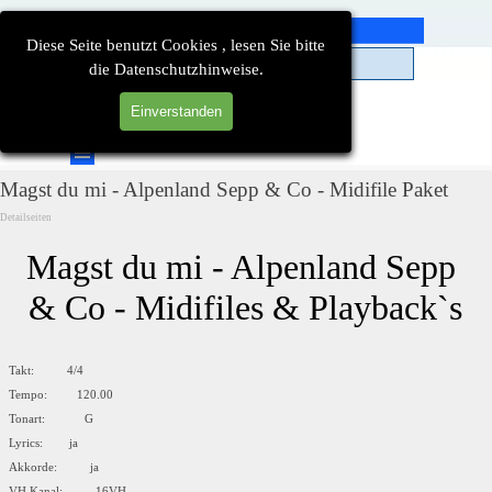
Direkt zum Seiteninhalt
Diese Seite benutzt Cookies , lesen Sie bitte
die Datenschutzhinweise.
Einverstanden
Suchen
Menü überspringen
Magst du mi - Alpenland Sepp & Co - Midifile Paket
Detailseiten
Magst du mi - Alpenland Sepp 
& Co - Midifiles & Playback`s
Takt: 4/4
Tempo: 120.00
Tonart: G
Lyrics: ja
Akkorde: ja
VH Kanal: 16VH