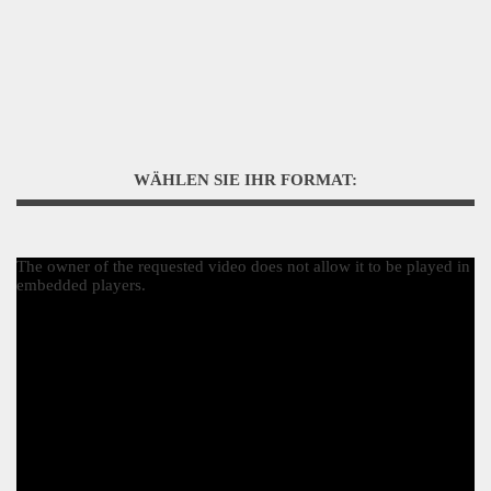
WÄHLEN SIE IHR FORMAT:
The owner of the requested video does not allow it to be played in
embedded players.