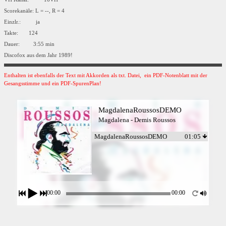
Scorekanäle: L = --, R = 4
Einzlr.: ja
Takte: 124
Dauer: 3:55 min
Discofox aus dem Jahr 1989!
Enthalten ist ebenfalls der Text mit Akkorden als txt. Datei, ein PDF-Notenblatt mit der
Gesangsstimme und ein PDF-SpurenPlan!
MagdalenaRoussosDEMO
Magdalena - Demis Roussos
MagdalenaRoussosDEMO
01:05
00:00
00:00