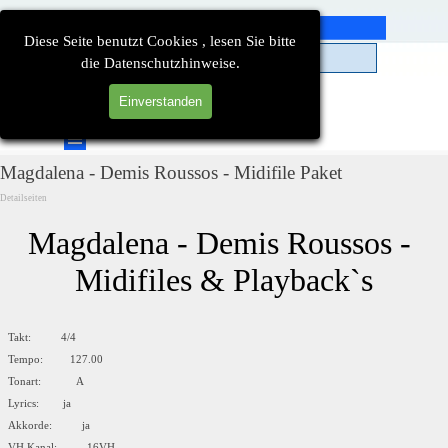
Direkt zum Seiteninhalt
Diese Seite benutzt Cookies , lesen Sie bitte
die Datenschutzhinweise.
Einverstanden
Suchen
Menü überspringen
Magdalena - Demis Roussos - Midifile Paket
Detailseiten
Magdalena - Demis Roussos - 
Midifiles & Playback`s
Takt: 4/4
Tempo: 127.00
Tonart: A
Lyrics: ja
Akkorde: ja
VH Kanal: 16VH