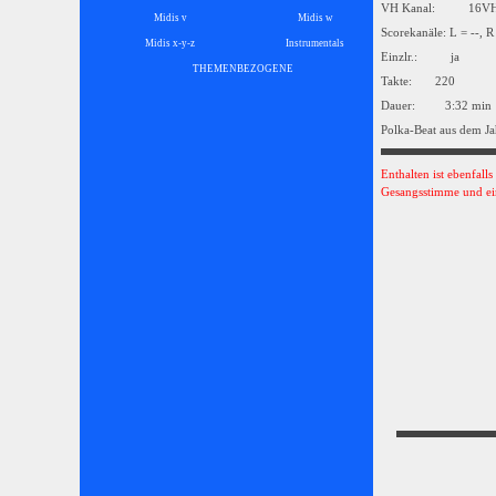
VH Kanal: 16
Midis v
Midis w
Scorekanäle: L = --, R
Midis x-y-z
Instrumentals
▼
Einzlr.: ja
THEMENBEZOGENE
▼
Takte: 220
Dauer: 3:32 min
Polka-Beat aus dem Ja
Enthalten ist ebenfall
Gesangsstimme und ei