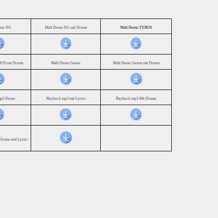
emo XG
Midi Demo XG mit Drums
Midi Demo TYROS
OS mit Drums
Midi Demo Genos
Midi Demo Genos mit Drums
mp3 Demo
Playback mp3 mit Lyrics
Playback mp3 Mit Drums
Drums und Lyrics