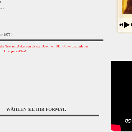
VH
 = 4
hr 1975!
s der Text mit Akkorden als txt. Datei, ein PDF-Notenblatt mit der
n PDF-SpurenPlan!
WÄHLEN SIE IHR FORMAT: