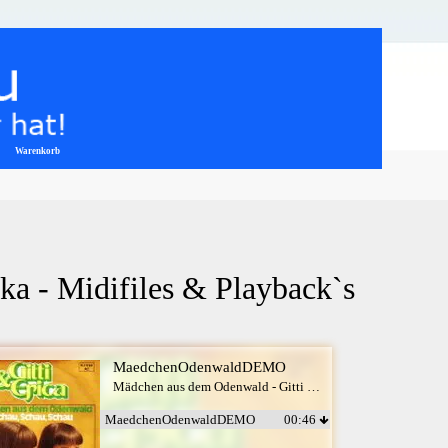
Warenkorb
▼
a - Midifiles & Playback`s
MaedchenOdenwaldDEMO
Mädchen aus dem Odenwald - Gitti & Erika
MaedchenOdenwaldDEMO
00:46