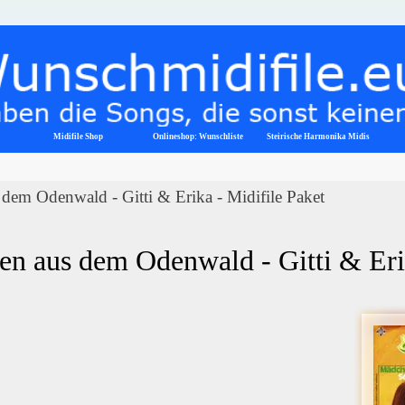
Menü überspringen
Midifile Shop
Onlineshop: Wunschliste
▼
Steirische Harmonika Midis
dem Odenwald - Gitti & Erika - Midifile Paket
n aus dem Odenwald - Gitti & Erik