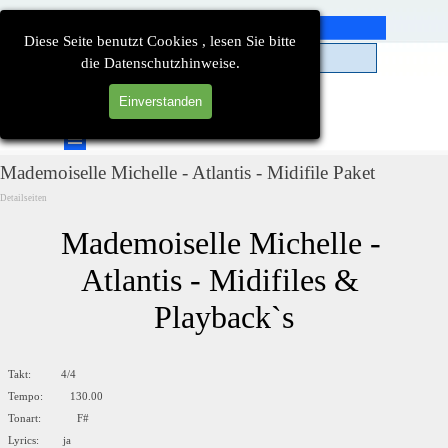
Direkt zum Seiteninhalt
Diese Seite benutzt Cookies , lesen Sie bitte
die Datenschutzhinweise.
Einverstanden
Suchen
Menü überspringen
Mademoiselle Michelle - Atlantis - Midifile Paket
Detailseiten
Mademoiselle Michelle - 
Atlantis - Midifiles & 
Playback`s
Takt: 4/4
Tempo: 130.00
Tonart: F#
Lyrics: ja