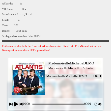
Akkorde: ja
VH Kanal: 16VH
Scorekanäle: L = --, R = 4
Einzlr.: ja
Takte: 101
Dauer: 3:08 min
Schlager-Fox aus dem Jahr 2015!
Enthalten ist ebenfalls der Text mit Akkorden als txt. Datei, ein PDF-Notenblatt mit der
Gesangsstimme und ein PDF-SpurenPlan!
MademoiselleMichelleDEMO
Mademoiselle Michelle - Atlantis
MademoiselleMichelleDEMO
01:07
00:00
00:00