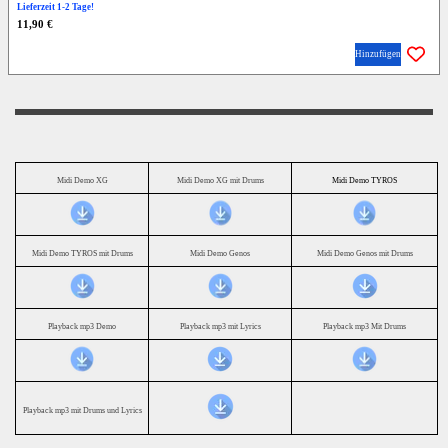
Lieferzeit 1-2 Tage!
11,90 €
Hinzufügen
Midi Demo XG
Midi Demo XG mit Drums
Midi Demo TYROS
Midi Demo TYROS mit Drums
Midi Demo Genos
Midi Demo Genos mit Drums
Playback mp3 Demo
Playback mp3 mit Lyrics
Playback mp3 Mit Drums
Playback mp3 mit Drums und Lyrics