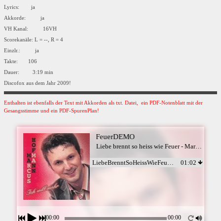
Lyrics: ja
Akkorde: ja
VH Kanal: 16VH
Scorekanäle: L = --, R = 4
Einzlr.: ja
Takte: 106
Dauer: 3:19 min
Discofox aus dem Jahr 2009!
Enthalten ist ebenfalls der Text mit Akkorden als txt. Datei, ein PDF-Notenblatt mit der
Gesangsstimme und ein PDF-SpurenPlan!
LiebeBrenntSoHeissWieFeuerDEMO
Liebe brennt so heiss wie Feuer - Marcus Hofmann
LiebeBrenntSoHeissWieFeuerDEMO
01:02
00:00
00:00