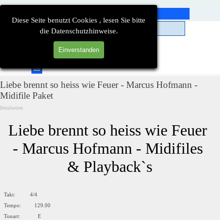
Direkt zum Seiteninhalt
Diese Seite benutzt Cookies , lesen Sie bitte
die Datenschutzhinweise.
Einverstanden
Suchen
Menü überspringen
Liebe brennt so heiss wie Feuer - Marcus Hofmann -
Midifile Paket
Detailseiten
Liebe brennt so heiss wie Feuer 
- Marcus Hofmann - Midifiles 
& Playback`s
Takt: 4/4
Tempo: 129.00
Tonart: E