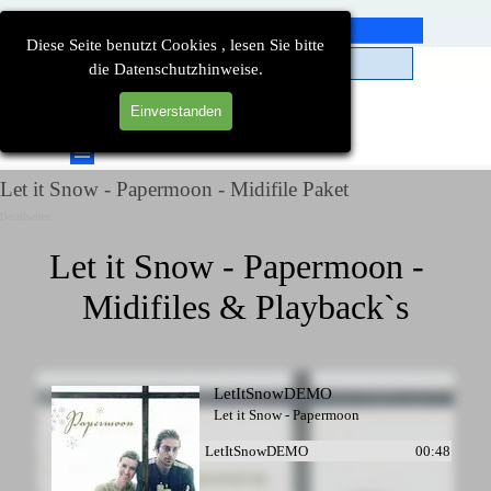
Direkt zum Seiteninhalt
Diese Seite benutzt Cookies , lesen Sie bitte
die Datenschutzhinweise.
Einverstanden
Suchen
Menü überspringen
Let it Snow - Papermoon - Midifile Paket
Detailseiten
Let it Snow - Papermoon -  
Midifiles & Playback`s
LetItSnowDEMO
Let it Snow - Papermoon
LetItSnowDEMO
00:48