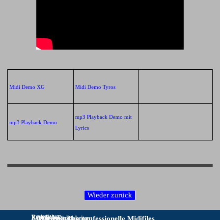
Midi Demo XG
Midi Demo Tyros
mp3 Playback Demo mit
mp3 Playback Demo
Lyrics
Rechtliches:
KONTAKT:
Zahlungsmöglichkeiten:
Wir erstellen professionelle Midifiles