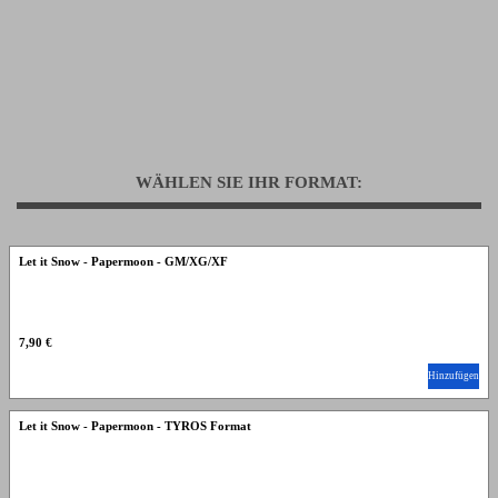
WÄHLEN SIE IHR FORMAT:
Let it Snow - Papermoon - GM/XG/XF
7,90 €
Hinzufügen
Let it Snow - Papermoon - TYROS Format