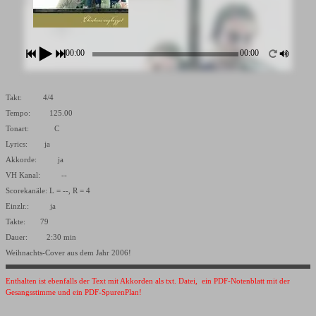
00:00
00:00
Takt: 4/4
Tempo: 125.00
Tonart: C
Lyrics: ja
Akkorde: ja
VH Kanal: --
Scorekanäle: L = --, R = 4
Einzlr.: ja
Takte: 79
Dauer: 2:30 min
Weihnachts-Cover aus dem Jahr 2006!
Enthalten ist ebenfalls der Text mit Akkorden als txt. Datei, ein PDF-Notenblatt mit der
Gesangsstimme und ein PDF-SpurenPlan!