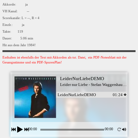
Akkorde: ja
VH Kanal: --
Scorekanäle: L = --, R = 4
Einzlr.: ja
Takte: 119
Dauer: 5:06 min
Hit aus dem Jahr 1984!
Enthalten ist ebenfalls der Text mit Akkorden als txt. Datei, ein PDF-Notenblatt mit der
Gesangsstimme und ein PDF-SpurenPlan!
LeiderNurLiebeDEMO
Leider nur Liebe - Stefan Waggershausen
LeiderNurLiebeDEMO
01:24
00:00
00:00