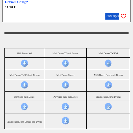
Lieferzeit 1-2 Tage!
11,90 €
Hinzufügen
Midi Demo XG
Midi Demo XG mit Drums
Midi Demo TYROS
Midi Demo TYROS mit Drums
Midi Demo Genos
Midi Demo Genos mit Drums
Playback mp3 Demo
Playback mp3 mit Lyrics
Playback mp3 Mit Drums
Playback mp3 mit Drums und Lyrics