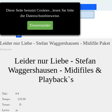
Direkt zum Seiteninhalt
Diese Seite benutzt Cookies , lesen Sie bitte
die Datenschutzhinweise.
Einverstanden
Suchen
Menü überspringen
Leider nur Liebe - Stefan Waggershausen - Midifile Paket
Detailseiten
Leider nur Liebe - Stefan 
Waggershausen - Midifiles & 
Playback`s
Takt: 4/4
Tempo: 120.00
Tonart: D
Lyrics: ja