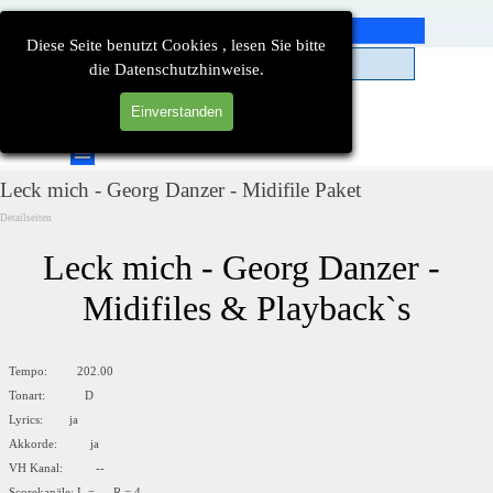
Direkt zum Seiteninhalt
Diese Seite benutzt Cookies , lesen Sie bitte
die Datenschutzhinweise.
Einverstanden
Suchen
Menü überspringen
Leck mich - Georg Danzer - Midifile Paket
Detailseiten
Leck mich - Georg Danzer - 
Midifiles & Playback`s
Tempo: 202.00
Tonart: D
Lyrics: ja
Akkorde: ja
VH Kanal: --
Scorekanäle: L = --, R = 4