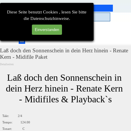
Direkt zum Seiteninhalt
Diese Seite benutzt Cookies , lesen Sie bitte
die Datenschutzhinweise.
Einverstanden
Suchen
Menü überspringen
Laß doch den Sonnenschein in dein Herz hinein - Renate
Kern - Midifile Paket
Detailseiten
Laß doch den Sonnenschein in 
dein Herz hinein - Renate Kern 
- Midifiles & Playback`s
Takt: 2/4
Tempo: 124.00
Tonart: C