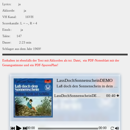
Lyrics: ja
Akkorde: ja
VH Kanal: 16VH
Scorekanäle: L = --, R = 4
Einzlr.: ja
Takte: 147
Dauer: 2:23 min
Schlager aus dem Jahr 1969!
Enthalten ist ebenfalls der Text mit Akkorden als txt. Datei, ein PDF-Notenblatt mit der
Gesangsstimme und ein PDF-SpurenPlan!
LassDochSonnenscheinDEMO
Laß doch den Sonnenschein in dein Herz hinein - Renate Kern
LassDochSonnenscheinDEMO
00:40
00:00
00:00