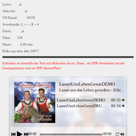
Lyrics: ja
Akkorde: ja
VH Kanal: 16VH
Scorekanäle: L = --, R = 4
Einzlr.: ja
Takte: 230
Dauer: 3:40 min
Polka aus dem Jahr 2007!
Enthalten ist ebenfalls der Text mit Akkorden als txt. Datei, ein PDF-Notenblatt mit der
Gesangsstimme und ein PDF-SpurenPlan!
LassetUnsLebenGenieDEMO
Lasset uns das Leben genießen - Zillertaler Gipfelwind
LassetUnsLebenGenieDEMO
00:35
LassetUnsLebenGenieDRUDEMO
00:34
00:00
00:00