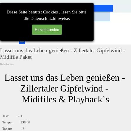
Direkt zum Seiteninhalt
Diese Seite benutzt Cookies , lesen Sie bitte
die Datenschutzhinweise.
Einverstanden
Suchen
Menü überspringen
Lasset uns das Leben genießen - Zillertaler Gipfelwind -
Midifile Paket
Detailseiten
Lasset uns das Leben genießen - 
Zillertaler Gipfelwind - 
Midifiles & Playback`s
Takt: 2/4
Tempo: 130.00
Tonart: F