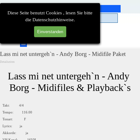
Direkt zum Seiteninhalt
Diese Seite benutzt Cookies , lesen Sie bitte
die Datenschutzhinweise.
Einverstanden
Suchen
Menü überspringen
Lass mi net untergeh`n - Andy Borg - Midifile Paket
Detailseiten
Lass mi net untergeh`n - Andy 
Borg - Midifiles & Playback`s
Takt: 4/4
Tempo: 116.00
Tonart: F
Lyrics: ja
Akkorde: ja
VH Kanal: 16VH