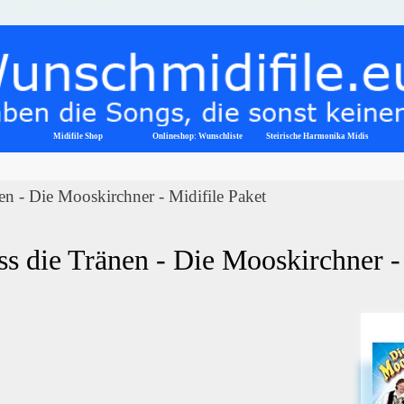
Menü überspringen
Midifile Shop
Onlineshop: Wunschliste
▼
Steirische Harmonika Midis
en - Die Mooskirchner - Midifile Paket
ss die Tränen - Die Mooskirchner -