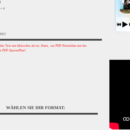
VH
 = 4
1992!
s der Text mit Akkorden als txt. Datei, ein PDF-Notenblatt mit der
n PDF-SpurenPlan!
WÄHLEN SIE IHR FORMAT: