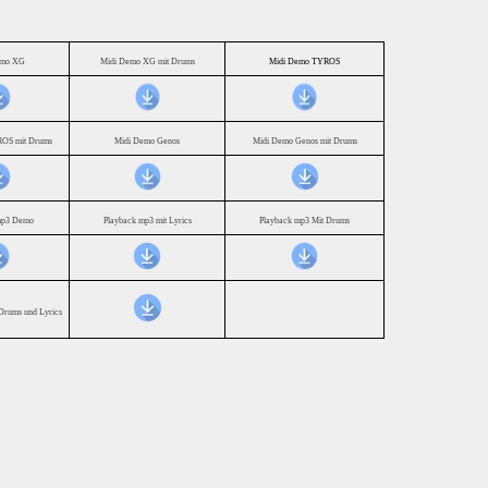
emo XG
Midi Demo XG mit Drums
Midi Demo TYROS
OS mit Drums
Midi Demo Genos
Midi Demo Genos mit Drums
mp3 Demo
Playback mp3 mit Lyrics
Playback mp3 Mit Drums
Drums und Lyrics