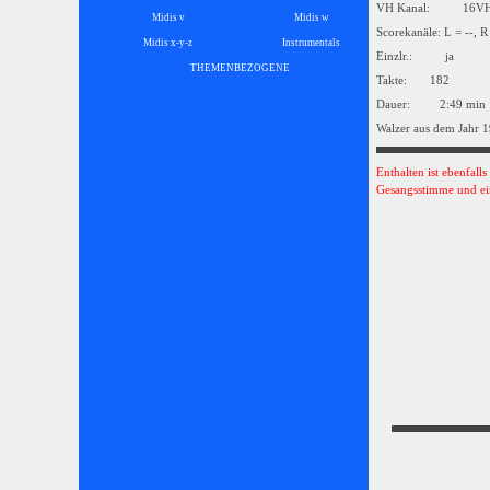
VH Kanal: 16
Midis v
Midis w
Scorekanäle: L = --, R
Midis x-y-z
Instrumentals
▼
Einzlr.: ja
THEMENBEZOGENE
▼
Takte: 182
Dauer: 2:49 min
Walzer aus dem Jahr 
Enthalten ist ebenfall
Gesangsstimme und ei