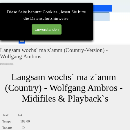
Direkt zum Seiteninhalt
Diese Seite benutzt Cookies , lesen Sie bitte
die Datenschutzhinweise.
Einverstanden
Suchen
Menü überspringen
Langsam wochs` ma z`amm (Country-Version) -
Wolfgang Ambros
Detailseiten
Langsam wochs` ma z`amm 
(Country) - Wolfgang Ambros - 
Midifiles & Playback`s
Takt: 4/4
Tempo: 182.00
Tonart: D