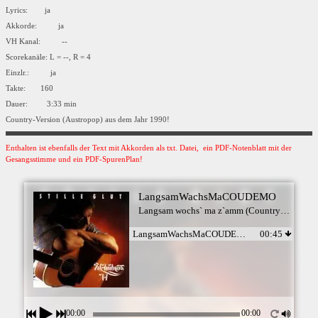
Lyrics: ja
Akkorde: ja
VH Kanal: --
Scorekanäle: L = --, R = 4
Einzlr.: ja
Takte: 160
Dauer: 3:33 min
Country-Version (Austropop) aus dem Jahr 1990!
Enthalten ist ebenfalls der Text mit Akkorden als txt. Datei, ein PDF-Notenblatt mit der
Gesangsstimme und ein PDF-SpurenPlan!
LangsamWachsMaCOUDEMO
Langsam wochs` ma z`amm (Country) - Wolfgang Ambros
LangsamWachsMaCOUDEMO
00:45
00:00
00:00