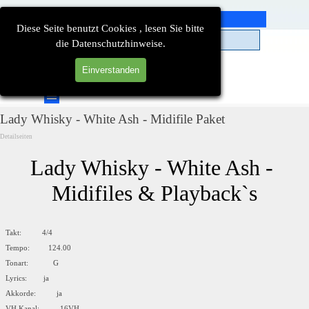
Direkt zum Seiteninhalt
Diese Seite benutzt Cookies , lesen Sie bitte
die Datenschutzhinweise.
Einverstanden
Suchen
Menü überspringen
Lady Whisky - White Ash - Midifile Paket
Detailseiten
Lady Whisky - White Ash - 
Midifiles & Playback`s
Takt: 4/4
Tempo: 124.00
Tonart: G
Lyrics: ja
Akkorde: ja
VH Kanal: 16VH