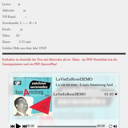
Lyrics: ja
Akkorde: ja
VH Kanal: --
Scorekanäle: L = --, R = 4
Einzlr.: ja
Takte: 62
Dauer: 3:15 min
Golden Oldie aus dem Jahr 1950!
Enthalten ist ebenfalls der Text mit Akkorden als txt. Datei, ein PDF-Notenblatt mit der
Gesangsstimme und ein PDF-SpurenPlan!
LaVieEnRoseDEMO
La vie en rose - Louis Armstrong And His Orchestra
LaVieEnRoseDEMO
01:03
00:00
00:00