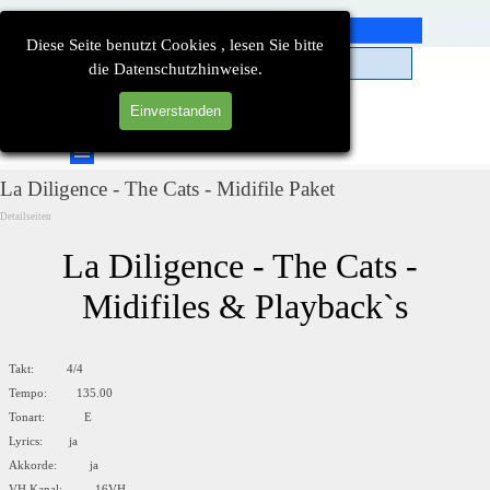
Direkt zum Seiteninhalt
Diese Seite benutzt Cookies , lesen Sie bitte
die Datenschutzhinweise.
Einverstanden
Suchen
Menü überspringen
La Diligence - The Cats - Midifile Paket
Detailseiten
La Diligence - The Cats - 
Midifiles & Playback`s
Takt: 4/4
Tempo: 135.00
Tonart: E
Lyrics: ja
Akkorde: ja
VH Kanal: 16VH