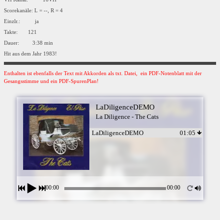
Scorekanäle: L = --, R = 4
Einzlr.: ja
Takte: 121
Dauer: 3:38 min
Hit aus dem Jahr 1983!
Enthalten ist ebenfalls der Text mit Akkorden als txt. Datei, ein PDF-Notenblatt mit der
Gesangsstimme und ein PDF-SpurenPlan!
LaDiligenceDEMO
La Diligence - The Cats
LaDiligenceDEMO
01:05
00:00
00:00