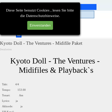
Direkt zum Seiteninhalt
Diese Seite benutzt Cookies , lesen Sie bitte
die Datenschutzhinweise.
Einverstanden
Suchen
Menü überspringen
Kyoto Doll - The Ventures - Midifile Paket
Detailseiten
Kyoto Doll - The Ventures - 
Midifiles & Playback`s
Takt: 4/4
Tempo: 153.00
Tonart: Am
Lyrics: ja
Akkorde: ja
VH Kanal: --