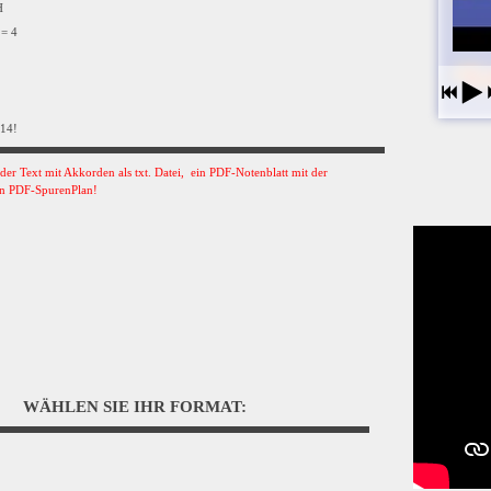
VH
 = 4
014!
s der Text mit Akkorden als txt. Datei, ein PDF-Notenblatt mit der
n PDF-SpurenPlan!
WÄHLEN SIE IHR FORMAT: