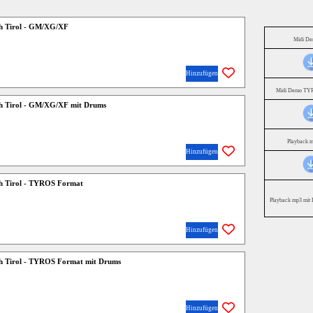
h Tirol - GM/XG/XF
Midi D
Hinzufügen
Midi Demo TYR
h Tirol - GM/XG/XF mit Drums
Playback 
Hinzufügen
h Tirol - TYROS Format
Playback mp3 mit 
Hinzufügen
h Tirol - TYROS Format mit Drums
Hinzufügen