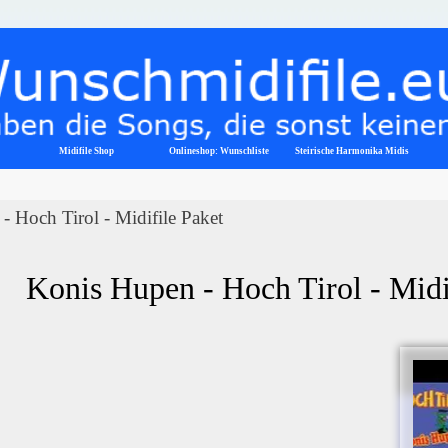
Menü überspringen
Midifile Shop
Onlineshop: Wunschliste
▼
Steirische Harmonika Midis
 Hoch Tirol - Midifile Paket
Konis Hupen - Hoch Tirol - Midi