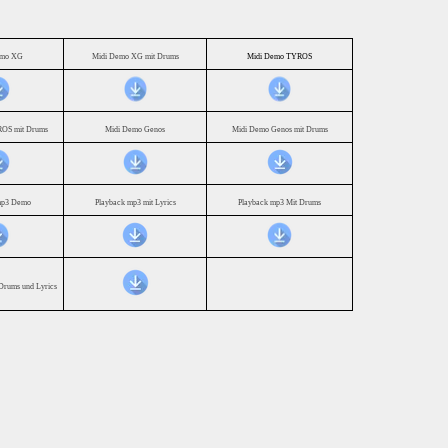
emo XG
Midi Demo XG mit Drums
Midi Demo TYROS
OS mit Drums
Midi Demo Genos
Midi Demo Genos mit Drums
mp3 Demo
Playback mp3 mit Lyrics
Playback mp3 Mit Drums
Drums und Lyrics