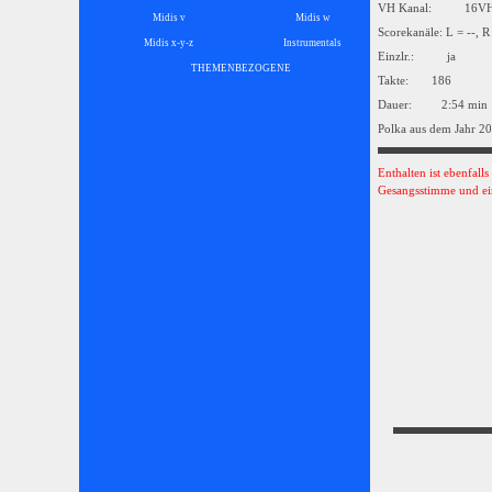
VH Kanal: 16
Midis v
Midis w
Scorekanäle: L = --, R
Midis x-y-z
Instrumentals
▼
Einzlr.: ja
THEMENBEZOGENE
▼
Takte: 186
Dauer: 2:54 min
Polka aus dem Jahr 2
Enthalten ist ebenfall
Gesangsstimme und ei