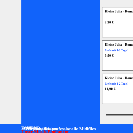
Kleine Julia - Ro
7,90 €
Kleine Julia - Rom
Lieferzeit 1-2 Tage!
9,90 €
Kleine Julia - Rom
Lieferzeit 1-2 Tage!
11,90 €
Rechtliches:
KONTAKT:
Zahlungsmöglichkeiten:
Wir erstellen professionelle Midifiles
Unser Musik-Equipment