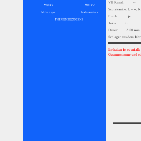
VH Kanal: --
Midis v
Midis w
Scorekanäle: L = --, R
Midis x-y-z
Instrumentals
▼
Einzlr.: ja
THEMENBEZOGENE
▼
Takte: 65
Dauer: 3:50 min
Schlager aus dem Jahr
Enthalten ist ebenfall
Gesangsstimme und ei