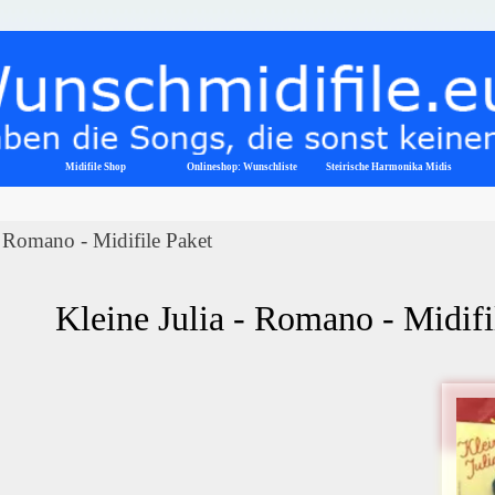
Menü überspringen
Midifile Shop
Onlineshop: Wunschliste
▼
Steirische Harmonika Midis
- Romano - Midifile Paket
Kleine Julia - Romano - Midif