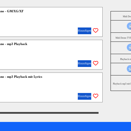
mano - GM/XG/XF
Midi D
Hinzufügen
Midi Demo TYR
ano - mp3 Playback
Playback 
Hinzufügen
ano - mp3 Playback mit Lyrics
Playback mp3 mit 
Hinzufügen