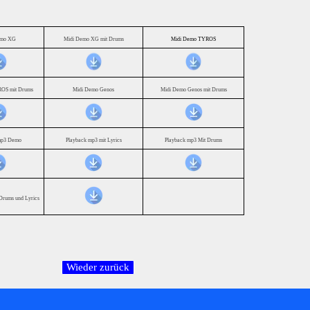
emo XG
Midi Demo XG mit Drums
Midi Demo TYROS
OS mit Drums
Midi Demo Genos
Midi Demo Genos mit Drums
mp3 Demo
Playback mp3 mit Lyrics
Playback mp3 Mit Drums
Drums und Lyrics