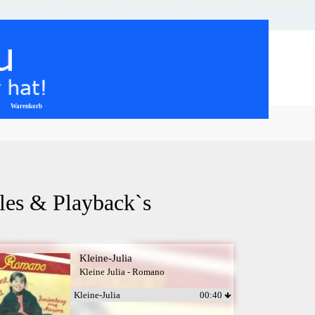
Warenkorb
▼
iles & Playback`s
Kleine-Julia
Kleine Julia - Romano
Kleine-Julia
00:40