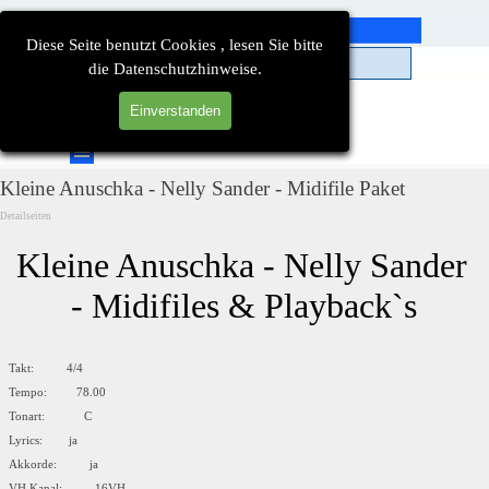
Direkt zum Seiteninhalt
Diese Seite benutzt Cookies , lesen Sie bitte
die Datenschutzhinweise.
Einverstanden
Suchen
Menü überspringen
Kleine Anuschka - Nelly Sander - Midifile Paket
Detailseiten
Kleine Anuschka - Nelly Sander 
- Midifiles & Playback`s
Takt: 4/4
Tempo: 78.00
Tonart: C
Lyrics: ja
Akkorde: ja
VH Kanal: 16VH