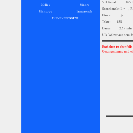
VH Kanal: 16
Midis v
Midis w
Scorekanäle: L = --, R
Midis x-y-z
Instrumentals
▼
Einzlr.: ja
THEMENBEZOGENE
▼
Takte: 155
Dauer: 2:17 min
Ulk-Walzer aus dem J
Enthalten ist ebenfall
Gesangsstimme und ei