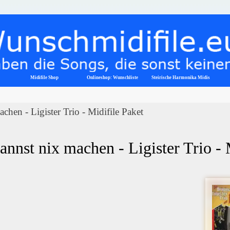
Menü überspringen
Midifile Shop
Onlineshop: Wunschliste
▼
Steirische Harmonika Midis
chen - Ligister Trio - Midifile Paket
annst nix machen - Ligister Trio -