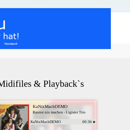
Warenkorb
▼
 Midifiles & Playback`s
KaNixMachDEMO
Kannst nix machen - Ligister Trio
KaNixMachDEMO
00:36