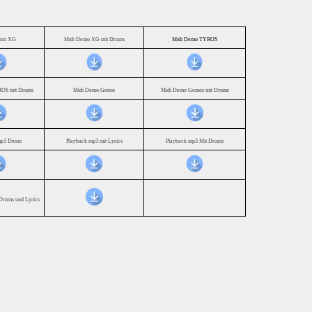
emo XG
Midi Demo XG mit Drums
Midi Demo TYROS
OS mit Drums
Midi Demo Genos
Midi Demo Gemos mit Drums
mp3 Demo
Playback mp3 mit Lyrics
Playback mp3 Mit Drums
Drums und Lyrics