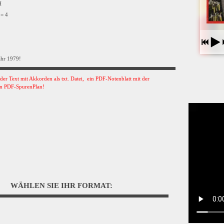
VH
 = 4
ahr 1979!
s der Text mit Akkorden als txt. Datei, ein PDF-Notenblatt mit der
n PDF-SpurenPlan!
WÄHLEN SIE IHR FORMAT: