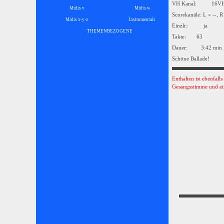
VH Kanal: 16
Midis v
Midis w
Scorekanäle: L = --, R
Midis x-y-z
Instrumentals
▼
Einzlr.: ja
THEMENBEZOGENE
▼
Takte: 63
Dauer: 3:42 min
Schöne Ballade!
Enthalten ist ebenfall
Gesangsstimme und ei