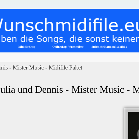
Menü überspringen
Midifile Shop
Onlineshop: Wunschliste
▼
Steirische Harmonika Midis
nis - Mister Music - Midifile Paket
Julia und Dennis - Mister Music - 