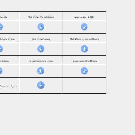
emo XG
Midi Demo XG mit Drums
Midi Demo TYROS
OS mit Drums
Midi Demo Genos
Midi Demo Genos mit Drums
mp3 Demo
Playback mp3 mit Lyrics
Playback mp3 Mit Drums
Drums und Lyrics