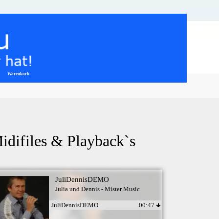
Warenkorb
▼
Midifiles & Playback`s
JuliDennisDEMO
Julia und Dennis - Mister Music
JuliDennisDEMO
00:47