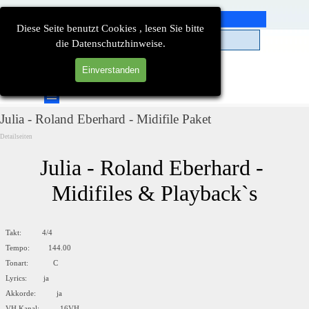
Direkt zum Seiteninhalt
Diese Seite benutzt Cookies , lesen Sie bitte
die Datenschutzhinweise.
Einverstanden
Suchen
Menü überspringen
Julia - Roland Eberhard - Midifile Paket
Detailseiten
Julia - Roland Eberhard - 
Midifiles & Playback`s
Takt: 4/4
Tempo: 144.00
Tonart: C
Lyrics: ja
Akkorde: ja
VH Kanal: 16VH