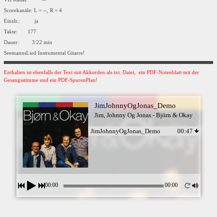
Scorekanäle: L = --, R = 4
Einzlr.: ja
Takte: 177
Dauer: 3:22 min
SeemannsLied Instrumental Gitarre!
Enthalten ist ebenfalls der Text mit Akkorden als txt. Datei, ein PDF-Notenblatt mit der
Gesangsstimme und ein PDF-SpurenPlan!
JimJohnnyOgJonas_Demo
Jim, Johnny Og Jonas - Björn & Okay
JimJohnnyOgJonas_Demo
00:47
00:00
00:00