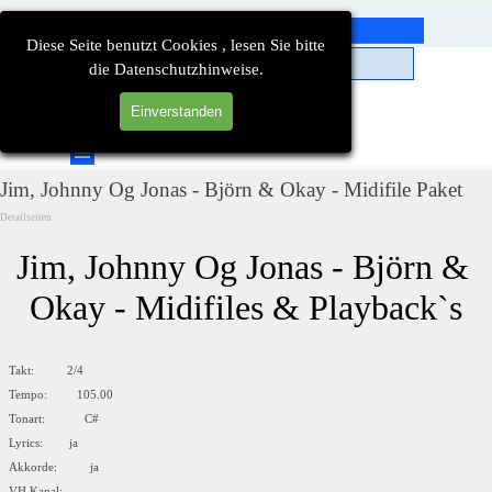
Direkt zum Seiteninhalt
Diese Seite benutzt Cookies , lesen Sie bitte
die Datenschutzhinweise.
Einverstanden
Suchen
Menü überspringen
Jim, Johnny Og Jonas - Björn & Okay - Midifile Paket
Detailseiten
Jim, Johnny Og Jonas - Björn & 
Okay - Midifiles & Playback`s
Takt: 2/4
Tempo: 105.00
Tonart: C#
Lyrics: ja
Akkorde: ja
VH Kanal: --