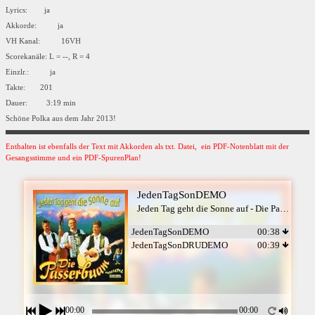
Lyrics: ja
Akkorde: ja
VH Kanal: 16VH
Scorekanäle: L = --, R = 4
Einzlr.: ja
Takte: 201
Dauer: 3:19 min
Schöne Polka aus dem Jahr 2013!
Enthalten ist ebenfalls der Text mit Akkorden als txt. Datei, ein PDF-Notenblatt mit der
Gesangsstimme und ein PDF-SpurenPlan!
JedenTagSonDEMO
Jeden Tag geht die Sonne auf - Die Passerbuam
JedenTagSonDEMO
00:38
JedenTagSonDRUDEMO
00:39
00:00
00:00