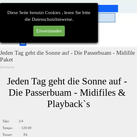
Direkt zum Seiteninhalt
Diese Seite benutzt Cookies , lesen Sie bitte
die Datenschutzhinweise.
Einverstanden
Suchen
Menü überspringen
Jeden Tag geht die Sonne auf - Die Passerbuam - Midifile
Paket
Detailseiten
Jeden Tag geht die Sonne auf - 
Die Passerbuam - Midifiles & 
Playback`s
Takt: 2/4
Tempo: 120.00
Tonart: Eb