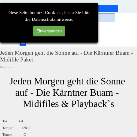
Direkt zum Seiteninhalt
Diese Seite benutzt Cookies , lesen Sie bitte
die Datenschutzhinweise.
Einverstanden
Suchen
Menü überspringen
Jeden Morgen geht die Sonne auf - Die Kärntner Buam -
Midifile Paket
Detailseiten
Jeden Morgen geht die Sonne 
auf - Die Kärntner Buam - 
Midifiles & Playback`s
Takt: 4/4
Tempo: 128.00
Tonart: C