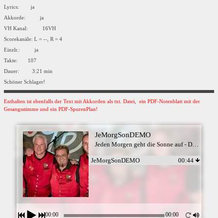
Lyrics: ja
Akkorde: ja
VH Kanal: 16VH
Scorekanäle: L = --, R = 4
Einzlr.: ja
Takte: 107
Dauer: 3:21 min
Schöner Schlager!
Enthalten ist ebenfalls der Text mit Akkorden als txt. Datei, ein PDF-Notenblatt mit der
Gesangsstimme und ein PDF-SpurenPlan!
JeMorgSonDEMO
Jeden Morgen geht die Sonne auf - Die Kärntner Buam
JeMorgSonDEMO
00:44
00:00
00:00