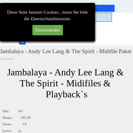
Direkt zum Seiteninhalt
Diese Seite benutzt Cookies , lesen Sie bitte
die Datenschutzhinweise.
Einverstanden
Suchen
Menü überspringen
Jambalaya - Andy Lee Lang & The Spirit - Midifile Paket
Detailseiten
Jambalaya - Andy Lee Lang & 
The Spirit - Midifiles & 
Playback`s
Takt: 4/4
Tempo: 165.00
Tonart: C#
Lyrics: ja