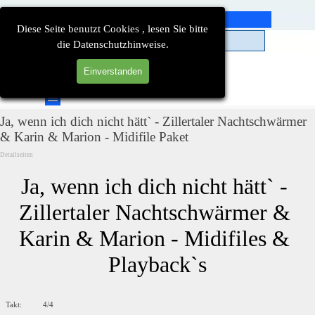
Direkt zum Seiteninhalt
Diese Seite benutzt Cookies , lesen Sie bitte
die Datenschutzhinweise.
Einverstanden
Suchen
Menü überspringen
Ja, wenn ich dich nicht hätt` - Zillertaler Nachtschwärmer
& Karin & Marion - Midifile Paket
Detailseiten
Ja, wenn ich dich nicht hätt` - 
Zillertaler Nachtschwärmer & 
Karin & Marion - Midifiles & 
Playback`s
Takt: 4/4