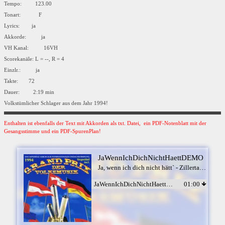
Tempo: 123.00
Tonart: F
Lyrics: ja
Akkorde: ja
VH Kanal: 16VH
Scorekanäle: L = --, R = 4
Einzlr.: ja
Takte: 72
Dauer: 2:19 min
Volkstümlicher Schlager aus dem Jahr 1994!
Enthalten ist ebenfalls der Text mit Akkorden als txt. Datei, ein PDF-Notenblatt mit der
Gesangsstimme und ein PDF-SpurenPlan!
JaWennIchDichNichtHaettDEMO
Ja, wenn ich dich nicht hätt` - Zillertaler Nachtschwärmer & Karin & Marion
JaWennIchDichNichtHaettDEMO
01:00