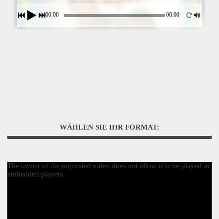
00:00
00:00
WÄHLEN SIE IHR FORMAT:
The owner of the requested video does not allow it to be played in
embedded players.