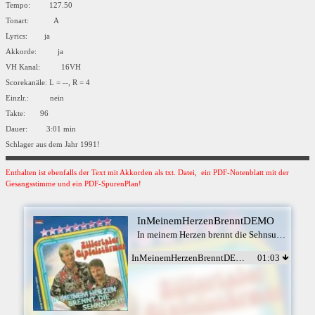
Tempo: 127.50
Tonart: A
Lyrics: ja
Akkorde: ja
VH Kanal: 16VH
Scorekanäle: L = --, R = 4
Einzlr.: nein
Takte: 96
Dauer: 3:01 min
Schlager aus dem Jahr 1991!
Enthalten ist ebenfalls der Text mit Akkorden als txt. Datei, ein PDF-Notenblatt mit der
Gesangsstimme und ein PDF-SpurenPlan!
InMeinemHerzenBrenntDEMO
In meinem Herzen brennt die Sehnsucht - Zillertaler Gipfelstürmer
InMeinemHerzenBrenntDEMO
01:03