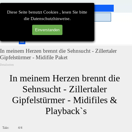
Direkt zum Seiteninhalt
Diese Seite benutzt Cookies , lesen Sie bitte
die Datenschutzhinweise.
Einverstanden
Suchen
Menü überspringen
In meinem Herzen brennt die Sehnsucht - Zillertaler
Gipfelstürmer - Midifile Paket
Detailseiten
In meinem Herzen brennt die 
Sehnsucht - Zillertaler 
Gipfelstürmer - Midifiles & 
Playback`s
Takt: 4/4