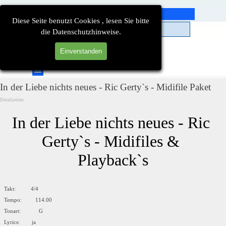
Direkt zum Seiteninhalt
Diese Seite benutzt Cookies , lesen Sie bitte
die Datenschutzhinweise.
Einverstanden
Suchen
Menü überspringen
In der Liebe nichts neues - Ric Gerty`s - Midifile Paket
Detailseiten
In der Liebe nichts neues - Ric 
Gerty`s - Midifiles & 
Playback`s
Takt: 4/4
Tempo: 114.00
Tonart: G
Lyrics: ja