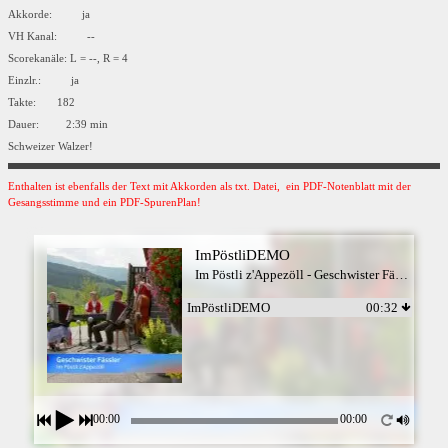
Akkorde: ja
VH Kanal: --
Scorekanäle: L = --, R = 4
Einzlr.: ja
Takte: 182
Dauer: 2:39 min
Schweizer Walzer!
Enthalten ist ebenfalls der Text mit Akkorden als txt. Datei, ein PDF-Notenblatt mit der
Gesangsstimme und ein PDF-SpurenPlan!
ImPöstliDEMO
Im Pöstli z'Appezöll - Geschwister Fässler
ImPöstliDEMO
00:32
00:00
00:00