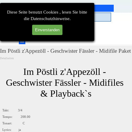
Direkt zum Seiteninhalt
Diese Seite benutzt Cookies , lesen Sie bitte
die Datenschutzhinweise.
Einverstanden
Suchen
Menü überspringen
Im Pöstli z'Appezöll - Geschwister Fässler - Midifile Paket
Detailseiten
Im Pöstli z'Appezöll - 
Geschwister Fässler - Midifiles 
& Playback`s
Takt: 3/4
Tempo: 208.00
Tonart: C
Lyrics: ja