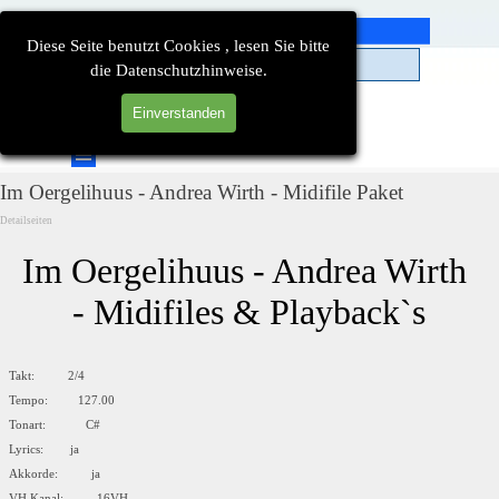
Direkt zum Seiteninhalt
Diese Seite benutzt Cookies , lesen Sie bitte
die Datenschutzhinweise.
Einverstanden
Suchen
Menü überspringen
Im Oergelihuus - Andrea Wirth - Midifile Paket
Detailseiten
Im Oergelihuus - Andrea Wirth 
- Midifiles & Playback`s
Takt: 2/4
Tempo: 127.00
Tonart: C#
Lyrics: ja
Akkorde: ja
VH Kanal: 16VH