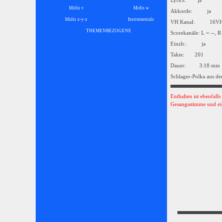
Lyrics: ja
Midis v
Midis w
Akkorde: ja
Midis x-y-z
Instrumentals
▼
VH Kanal: 16
THEMENBEZOGENE
▼
Scorekanäle: L = --, R
Einzlr.: ja
Takte: 201
Dauer: 3:18 min
Schlager-Polka aus de
Enthalten ist ebenfall
Gesangsstimme und ei