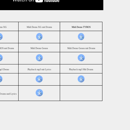
emo XG
Midi Demo XG mit Drums
Midi Demo TYROS
OS mit Drums
Midi Demo Genos
Midi Demo Genos mit Drums
mp3 Demo
Playback mp3 mit Lyrics
Playback mp3 Mit Drums
Drums und Lyrics