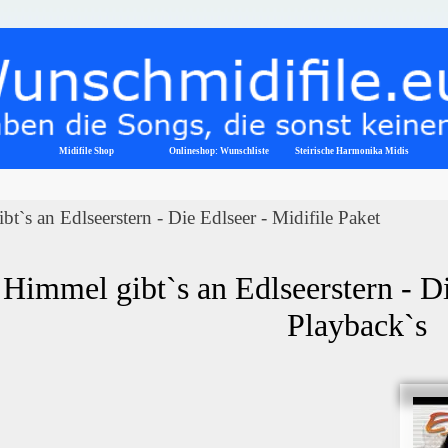
Menü überspringen
Midifile Shop
Onlineshop: Wunschliste
▼
Steirische Harmonika Midis
t`s an Edlseerstern - Die Edlseer - Midifile Paket
Himmel gibt`s an Edlseerstern - Di
Playback`s