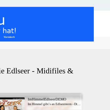
Warenkorb
▼
e Edlseer - Midifiles & 
ImHimmelEdlseerDEMO
Im Himmel gibt`s an Edlseerstern - Die Edlseer