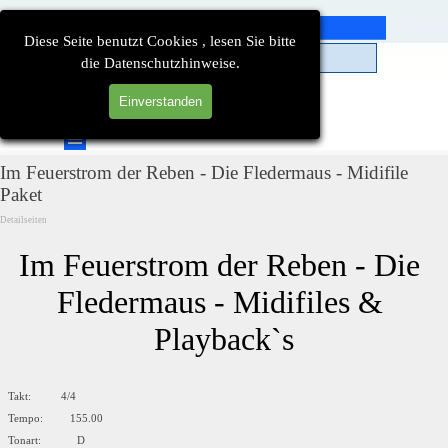
Direkt zum Seiteninhalt
Diese Seite benutzt Cookies , lesen Sie bitte
die Datenschutzhinweise.
Einverstanden
Suchen
Menü überspringen
Im Feuerstrom der Reben - Die Fledermaus - Midifile
Paket
Detailseiten
Im Feuerstrom der Reben - Die 
Fledermaus - Midifiles & 
Playback`s
Takt: 4/4
Tempo: 155.00
Tonart: D