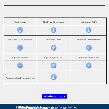
Midi Demo XG
Midi Demo XG mit Drums
Midi Demo TYROS
Midi Demo TYROS mit Drums
Midi Demo Genos
Midi Demo Genos mit Drums
Playback mp3 Demo
Playback mp3 mit Lyrics
Playback mp3 Mit Drums
Playback mp3 mit Drums und Lyrics
Rechtliches:
KONTAKT:
Zahlungsmöglichkeiten:
Wir erstellen professionelle Midifiles