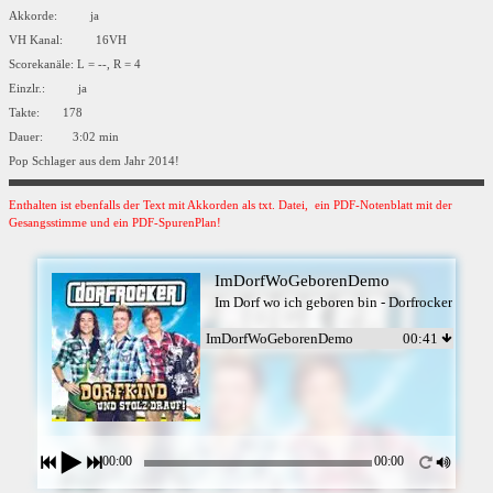
Akkorde: ja
VH Kanal: 16VH
Scorekanäle: L = --, R = 4
Einzlr.: ja
Takte: 178
Dauer: 3:02 min
Pop Schlager aus dem Jahr 2014!
Enthalten ist ebenfalls der Text mit Akkorden als txt. Datei, ein PDF-Notenblatt mit der
Gesangsstimme und ein PDF-SpurenPlan!
ImDorfWoGeborenDemo
Im Dorf wo ich geboren bin - Dorfrocker
ImDorfWoGeborenDemo
00:41
00:00
00:00