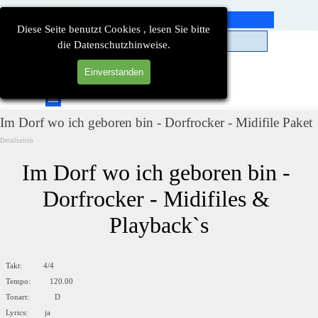
Direkt zum Seiteninhalt
Diese Seite benutzt Cookies , lesen Sie bitte
die Datenschutzhinweise.
Einverstanden
Suchen
Menü überspringen
Im Dorf wo ich geboren bin - Dorfrocker - Midifile Paket
Detailseiten
Im Dorf wo ich geboren bin - 
Dorfrocker - Midifiles & 
Playback`s
Takt: 4/4
Tempo: 120.00
Tonart: D
Lyrics: ja